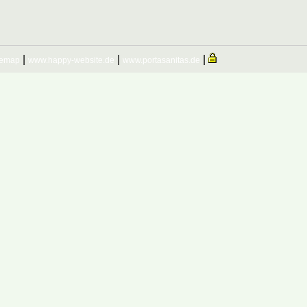
|
|
|
temap
www.happy-website.de
www.portasanitas.de