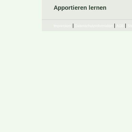
Apportieren lernen
|
|
|
Impressum
Datenschutzinformation
AGB
Si